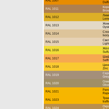
RAL 1007
Daff
Кор
RAL 1011
Brow
Лим
RAL 1012
Lemo
Жем
RAL 1013
Oyst
Слон
RAL 1014
Ivory
Свет
RAL 1015
Light
Жёл
RAL 1016
Sulf
Шаф
RAL 1017
Saff
Цин
RAL 1018
Zinc
Сер
RAL 1019
Grey
Оли
RAL 1020
Oliv
Рап
RAL 1021
Rape
Тра
RAL 1023
traff
Охр
RAL 1024