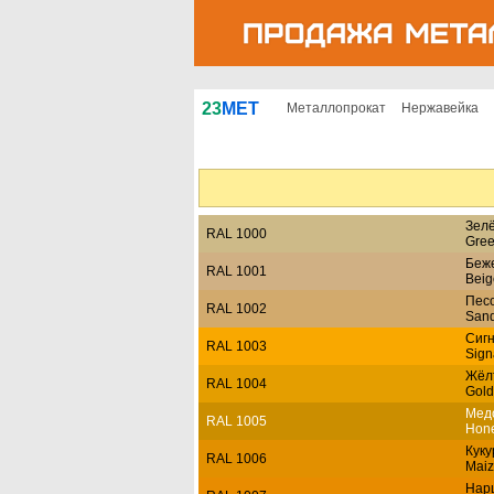
23
МЕТ
Металлопрокат
Нержавейка
Зел
RAL 1000
Gree
Беж
RAL 1001
Beig
Пес
RAL 1002
Sand
Сиг
RAL 1003
Sign
Жёл
RAL 1004
Gold
Мед
RAL 1005
Hone
Кук
RAL 1006
Maiz
Нар