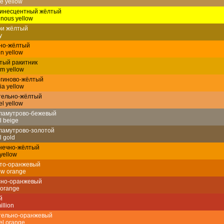
e yellow
инесцентный жёлтый
nous yellow
ри жёлтый
y
но-жёлтый
n yellow
тый ракитник
m yellow
ргиново-жёлтый
ia yellow
тельно-жёлтый
el yellow
ламутрово-бежевый
l beige
ламутрово-золотой
l gold
нечно-жёлтый
yellow
то-оранжевый
ow orange
сно-оранжевый
orange
й
illion
тельно-оранжевый
el orange