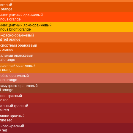
нжевый
 orange
инесцентный оранжевый
nous orange
инесцентный ярко-оранжевый
nous bright orange
о-красно-оранжевый
ht red orange
нспортный оранжевый
ic orange
нальный оранжевый
al orange
ыщенный оранжевый
p orange
осёво-оранжевый
on orange
ламутрово-оранжевый
l orange
енно-красный
e red
нальный красный
al red
минно-красный
ine red
иново-красный
 red