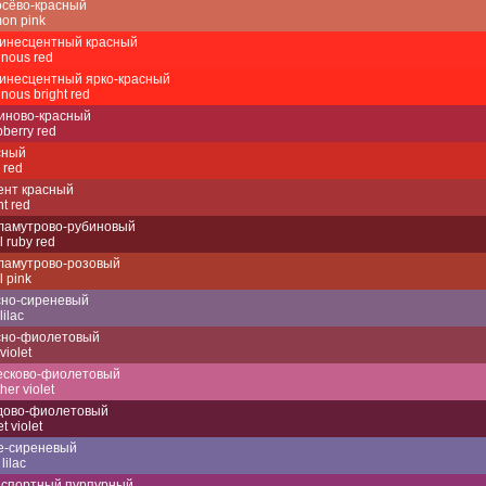
осёво-красный
on pink
инесцентный красный
nous red
инесцентный ярко-красный
nous bright red
иново-красный
berry red
сный
 red
ент красный
nt red
ламутрово-рубиновый
l ruby red
ламутрово-розовый
l pink
сно-сиреневый
lilac
сно-фиолетовый
violet
есково-фиолетовый
her violet
дово-фиолетовый
t violet
е-сиреневый
lilac
нспортный пурпурный