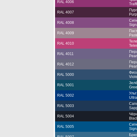
RAL 4006
Traff
Пур
RAL 4007
Purp
Сиг
RAL 4008
Signa
Пас
RAL 4009
Paste
Тел
RAL 4010
Tele
Пер
RAL 4011
Pearl
Пер
RAL 4012
Pear
Фио
RAL 5000
Viol
Зел
RAL 5001
Gree
Уль
RAL 5002
Ultr
Сап
RAL 5003
Sapp
Чёр
RAL 5004
Blac
Сиг
RAL 5005
Sign
Бри