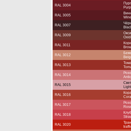
Пур
RAL 3004
Purp
Вин
RAL 3005
Wine
Чёр
RAL 3007
Blac
Окс
RAL 3009
Oxid
Кор
RAL 3011
Brow
Беж
RAL 3012
Beig
Том
RAL 3013
Toma
Розо
RAL 3014
Anti
Све
RAL 3015
Ligh
Кор
RAL 3016
Cora
Роз
RAL 3017
Ros
Клу
RAL 3018
Stra
Тра
RAL 3020
traff