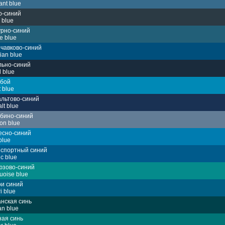
iant blue
о-синий
 blue
урно-синий
e blue
чавково-синий
ian blue
льно-синий
l blue
убой
t blue
льтово-синий
lt blue
убино-синий
on blue
есно-синий
blue
нспортный синий
ic blue
юзово-синий
uoise blue
ри синий
i blue
нская синь
n blue
ная синь