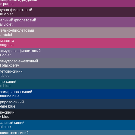
ic purple
пурно-фиолетовый
le violet
нальный фиолетовый
l violet
тельно-фиолетовый
l violet
емагента
magenta
ламутрово-фиолетовый
 violet
ламутрово-ежевичный
l blackberry
летово-синий
et blue
ёно-синий
n blue
трамариново-синий
amarine blue
фирово-синий
hire blue
но-синий
k blue
нальный синий
al blue
ллиантово-синий