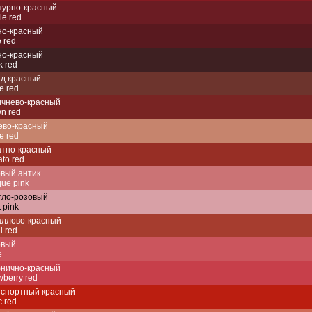
пурно-красный
le red
но-красный
 red
но-красный
k red
ид красный
e red
ичнево-красный
n red
ево-красный
e red
атно-красный
to red
вый антик
que pink
тло-розовый
t pink
аллово-красный
l red
овый
e
бнично-красный
wberry red
нспортный красный
ic red