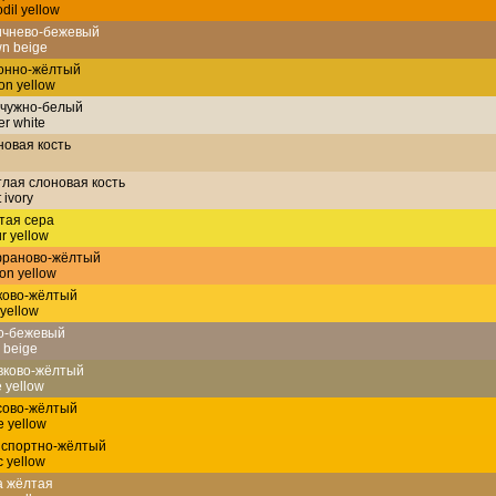
odil yellow
ичнево-бежевый
n beige
онно-жёлтый
n yellow
чужно-белый
er white
овая кость
лая слоновая кость
 ivory
тая сера
ur yellow
раново-жёлтый
ron yellow
ково-жёлтый
 yellow
о-бежевый
 beige
вково-жёлтый
e yellow
сово-жёлтый
 yellow
нспортно-жёлтый
ic yellow
а жёлтая