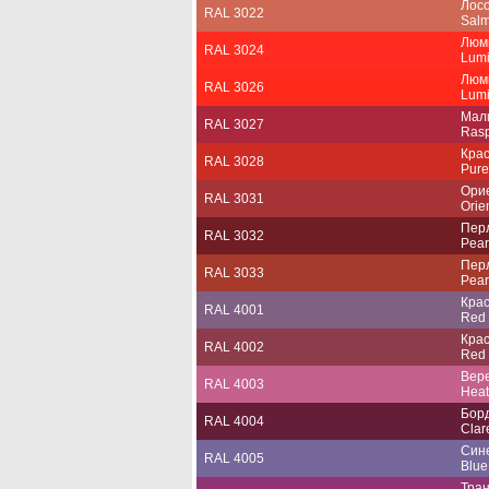
Лос
RAL 3022
Salm
Люм
RAL 3024
Lumi
Люм
RAL 3026
Lumi
Мал
RAL 3027
Rasp
Кра
RAL 3028
Pure
Ори
RAL 3031
Orie
Пер
RAL 3032
Pear
Пер
RAL 3033
Pear
Кра
RAL 4001
Red 
Кра
RAL 4002
Red 
Вер
RAL 4003
Heat
Бор
RAL 4004
Clare
Син
RAL 4005
Blue 
Тра