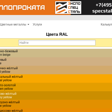
Цветные металлы
Услуги
Кальку
Цвета RAL
ёно-бежевый
n beige
евый
e
очно-жёлтый
 yellow
нальный жёлтый
al yellow
то-золотой
en yellow
ово-жёлтый
y yellow
урузно-жёлтый
e yellow
циссово-жёлтый