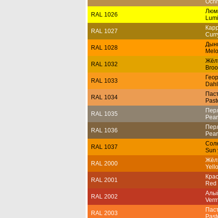
Ochr
Люм
RAL 1026
Lumi
Кар
RAL 1027
Curr
Дын
RAL 1028
Melo
Жёл
RAL 1032
Broo
Гео
RAL 1033
Dahl
Пас
RAL 1034
Past
Пер
RAL 1035
Pear
Пер
RAL 1036
Pear
Сол
RAL 1037
Sun 
Жёл
RAL 2000
Yell
Кра
RAL 2001
Red 
Алы
RAL 2002
Verm
Пас
RAL 2003
Past