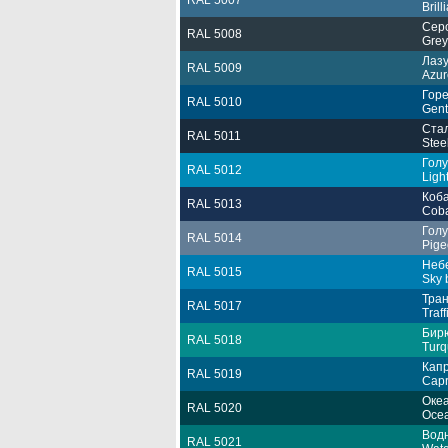
RAL 5007
Brill
Сер
RAL 5008
Grey
Лаз
RAL 5009
Azur
Горе
RAL 5010
Gent
Ста
RAL 5011
Stee
Гол
RAL 5012
Ligh
Коба
RAL 5013
Coba
Гол
RAL 5014
Pige
Неб
RAL 5015
Sky 
Тра
RAL 5017
Traff
Бир
RAL 5018
Turq
Кап
RAL 5019
Capr
Океа
RAL 5020
Ocea
Вод
RAL 5021