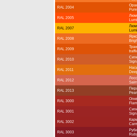
Ора
RAL 2004
Pure
Люм
RAL 2005
Lumi
Люм
RAL 2007
Lumi
Ярк
RAL 2008
Brig
Тра
RAL 2009
traff
Сиг
RAL 2010
Sign
Нас
RAL 2011
Dee
Лос
RAL 2012
Salm
Пер
RAL 2013
Pear
Огн
RAL 3000
Flam
Сиг
RAL 3001
Sign
Кар
RAL 3002
Carm
Руб
RAL 3003
Ruby