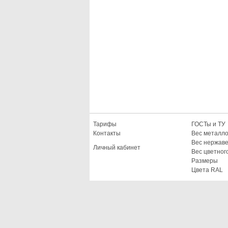
Тарифы
ГОСТы и ТУ
Контакты
Вес металл
Вес нержав
Личный кабинет
Вес цветног
Размеры
Цвета RAL