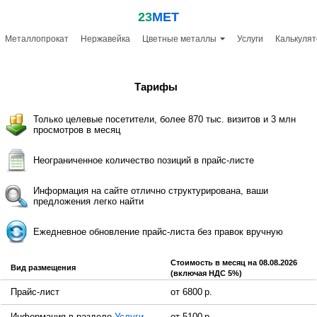
23
МЕТ
Металлопрокат
Нержавейка
Цветные металлы
Услуги
Калькулят
Тарифы
Только целевые посетители,
более
870 тыс.
визитов и
3 млн
просмотров в месяц
Неограниченное количество позиций
в прайс-листе
Информация на сайте отлично структурирована,
ваши
предложения легко найти
Ежедневное обновление прайс-листа
без правок вручную
Стоимость
в месяц
на 08.08.2026
Вид размещения
(включая НДС 5%)
Прайс-лист
от 6800 р.
Информация в разделе
Услуги
от 5100 р.